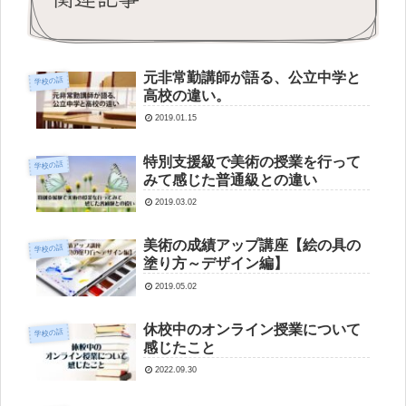
元非常勤講師が語る、公立中学と
学校の話
高校の違い。
2019.01.15
特別支援級で美術の授業を行って
学校の話
みて感じた普通級との違い
2019.03.02
美術の成績アップ講座【絵の具の
学校の話
塗り方～デザイン編】
2019.05.02
休校中のオンライン授業について
学校の話
感じたこと
2022.09.30