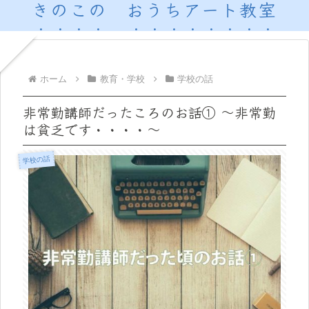
きのこの おうちアート教室
ホーム
教育・学校
学校の話
非常勤講師だったころのお話① ～非常勤
は貧乏です・・・・～
学校の話