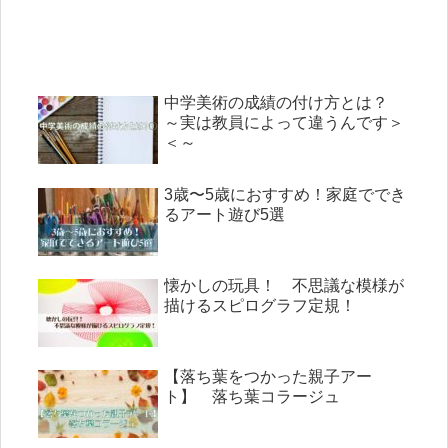
中学美術の成績の付け方とは？
～実は教員によって違うんです＞
＜～
3歳〜5歳におすすめ！家庭ででき
るアート遊び5選
懐かしの玩具！ 不思議な模様が
描けるスピログラフ定規！
【落ち葉をつかった親子アー
ト】 落ち葉コラージュ