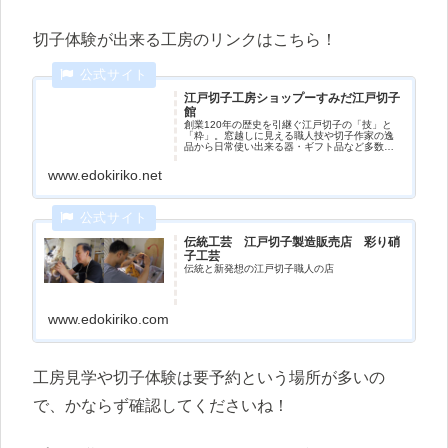
切子体験が出来る工房のリンクはこちら！
江戸切子工房ショップーすみだ江戸切子
館
創業120年の歴史を引継ぐ江戸切子の「技」と
「粋」。窓越しに見える職人技や切子作家の逸
品から日常使い出来る器・ギフト品など多数常
時展示販売する江戸切子専門店。江戸切子の歴
史がわかる道具・資料展示。体験...
www.edokiriko.net
伝統工芸 江戸切子製造販売店 彩り硝
子工芸
伝統と新発想の江戸切子職人の店
www.edokiriko.com
工房見学や切子体験は要予約という場所が多いの
で、かならず確認してくださいね！