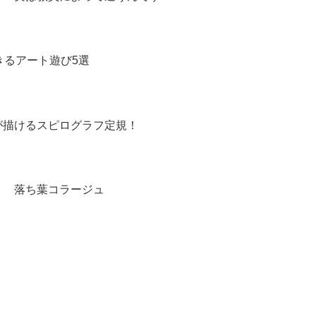
きるアート遊び5選
が描けるスピログラフ定規！
】 落ち葉コラージュ